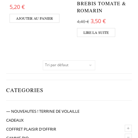
BREBIS TOMATE &
5,20
€
ROMARIN
AJOUTER AU PANIER
Le prix initial était
Le prix actue
3,50
€
4,40
€
LIRE LA SUITE
CATEGORIES
— NOUVEAUTES ! TERRINE DE VOLAILLE
CADEAUX
+
COFFRET PLAISIR D'OFFRIR
–