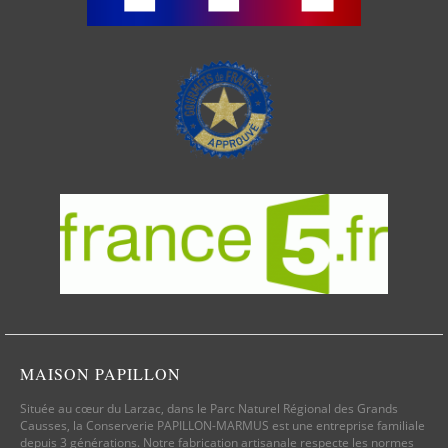
MAISON PAPILLON
Située au cœur du Larzac, dans le Parc Naturel Régional des Grands
Causses, la Conserverie PAPILLON-MARMUS est une entreprise familiale
depuis 3 générations. Notre fabrication artisanale respecte les normes