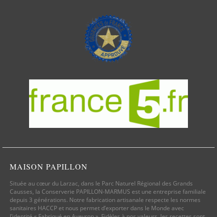
MAISON PAPILLON
Située au cœur du Larzac, dans le Parc Naturel Régional des Grands
Causses, la Conserverie PAPILLON-MARMUS est une entreprise familiale
depuis 3 générations. Notre fabrication artisanale respecte les normes
sanitaires HACCP et nous permet d’exporter dans le Monde avec
l’identité « Fabriqué en Aveyron ». Fidèles à nos valeurs, les recettes sont