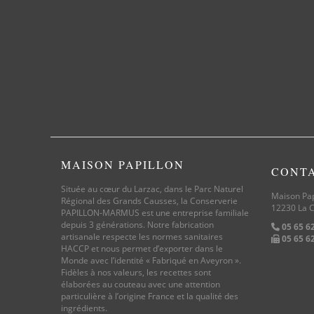
MAISON PAPILLON
CONT
Située au cœur du Larzac, dans le Parc Naturel
Maison Pap
Régional des Grands Causses, la Conserverie
12230 La C
PAPILLON-MARMUS est une entreprise familiale
depuis 3 générations. Notre fabrication
05 65 6
artisanale respecte les normes sanitaires
05 65 6
HACCP et nous permet d’exporter dans le
Monde avec l’identité « Fabriqué en Aveyron ».
Fidèles à nos valeurs, les recettes sont
élaborées au couteau avec une attention
particulière à l’origine France et la qualité des
ingrédients.