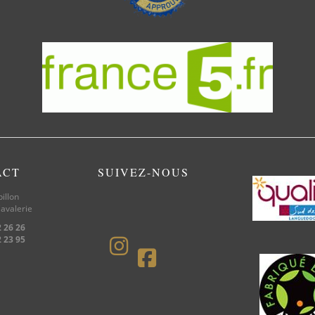
ACT
SUIVEZ-NOUS
illon
avalerie
2 26 26
2 23 95