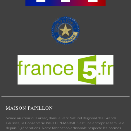
MAISON PAPILLON
Située au cœur du Larzac, dans le Parc Naturel Régional des Grands
Causses, la Conserverie PAPILLON-MARMUS est une entreprise familiale
depuis 3 générations. Notre fabrication artisanale respecte les normes